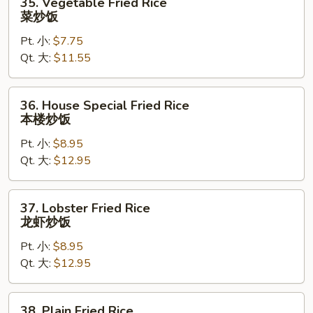
35. Vegetable Fried Rice
Vegetable
菜炒饭
Fried
Pt. 小:
$7.75
Rice
Qt. 大:
$11.55
菜
炒
饭
36.
36. House Special Fried Rice
House
本楼炒饭
Special
Pt. 小:
$8.95
Fried
Qt. 大:
$12.95
Rice
本
楼
37.
37. Lobster Fried Rice
炒
Lobster
龙虾炒饭
饭
Fried
Pt. 小:
$8.95
Rice
Qt. 大:
$12.95
龙
虾
炒
38.
38. Plain Fried Rice