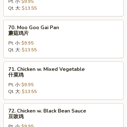
Pt. 小:
$9.95
Broccoli
Qt. 大:
$13.55
芥
兰
鸡
70.
70. Moo Goo Gai Pan
Moo
蘑菇鸡片
Goo
Pt. 小:
$9.95
Gai
Qt. 大:
$13.55
Pan
蘑
菇
71.
71. Chicken w. Mixed Vegetable
鸡
Chicken
什菜鸡
片
w.
Pt. 小:
$9.95
Mixed
Qt. 大:
$13.55
Vegetable
什
菜
72.
72. Chicken w. Black Bean Sauce
鸡
Chicken
豆豉鸡
w.
Pt. 小:
$9.95