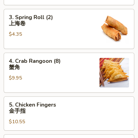
卷
3.
3. Spring Roll (2)
Spring
上海卷
Roll
$4.35
(2)
上
海
4.
卷
4. Crab Rangoon (8)
Crab
蟹角
Rangoon
$9.95
(8)
蟹
角
5.
5. Chicken Fingers
Chicken
金手指
Fingers
$10.55
金
手
指