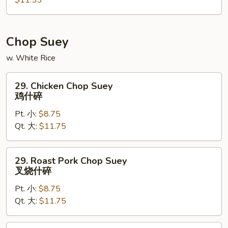
$11.55
Bean
Curd
Soup
海
Chop Suey
鲜
w. White Rice
豆
腐
29.
29. Chicken Chop Suey
汤
Chicken
鸡什碎
Chop
Pt. 小:
$8.75
Suey
Qt. 大:
$11.75
鸡
什
碎
29.
29. Roast Pork Chop Suey
Roast
叉烧什碎
Pork
Pt. 小:
$8.75
Chop
Qt. 大:
$11.75
Suey
叉
烧