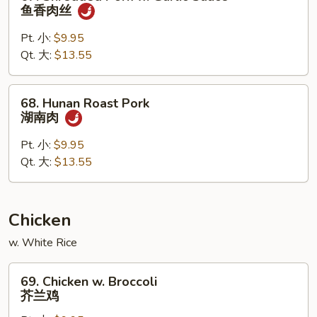
叉
Shredded
鱼香肉丝
烧
Pork
w.
Pt. 小:
$9.95
Garlic
Qt. 大:
$13.55
Sauce
鱼
68.
68. Hunan Roast Pork
香
Hunan
湖南肉
肉
Roast
丝
Pork
Pt. 小:
$9.95
湖
Qt. 大:
$13.55
南
肉
Chicken
w. White Rice
69.
69. Chicken w. Broccoli
Chicken
芥兰鸡
w.