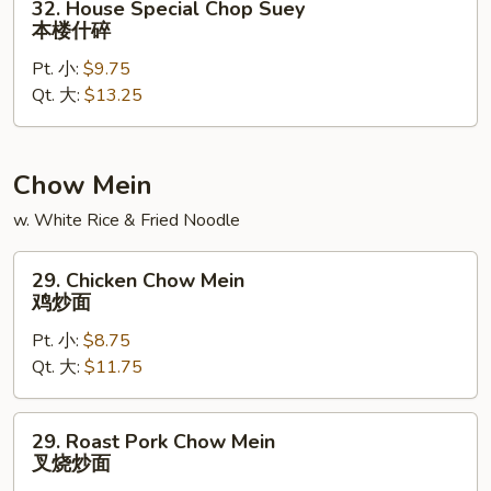
32. House Special Chop Suey
House
本楼什碎
Special
Pt. 小:
$9.75
Chop
Qt. 大:
$13.25
Suey
本
楼
什
Chow Mein
碎
w. White Rice & Fried Noodle
29.
29. Chicken Chow Mein
Chicken
鸡炒面
Chow
Pt. 小:
$8.75
Mein
Qt. 大:
$11.75
鸡
炒
面
29.
29. Roast Pork Chow Mein
Roast
叉烧炒面
Pork