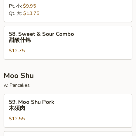
Pt. 小:
$9.95
Sour
Qt. 大:
$13.75
Shrimp
甜
酸
58.
58. Sweet & Sour Combo
虾
Sweet
甜酸什锦
&
$13.75
Sour
Combo
甜
酸
Moo Shu
什
w. Pancakes
锦
59.
59. Moo Shu Pork
Moo
木须肉
Shu
$13.55
Pork
木
须
59.