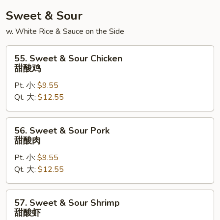
米
Sweet & Sour
粉
w. White Rice & Sauce on the Side
55.
55. Sweet & Sour Chicken
Sweet
甜酸鸡
&
Pt. 小:
$9.55
Sour
Qt. 大:
$12.55
Chicken
甜
酸
56.
56. Sweet & Sour Pork
鸡
Sweet
甜酸肉
&
Pt. 小:
$9.55
Sour
Qt. 大:
$12.55
Pork
甜
酸
57.
57. Sweet & Sour Shrimp
肉
Sweet
甜酸虾
&