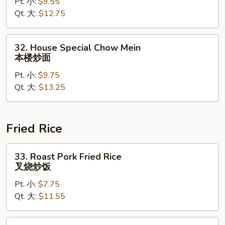
Pt. 小:
$9.55
Mein
Qt. 大:
$12.75
牛
炒
面
32.
32. House Special Chow Mein
House
本楼炒面
Special
Pt. 小:
$9.75
Chow
Qt. 大:
$13.25
Mein
本
楼
炒
Fried Rice
面
33.
33. Roast Pork Fried Rice
Roast
叉烧炒饭
Pork
Pt. 小:
$7.75
Fried
Qt. 大:
$11.55
Rice
叉
烧
33.