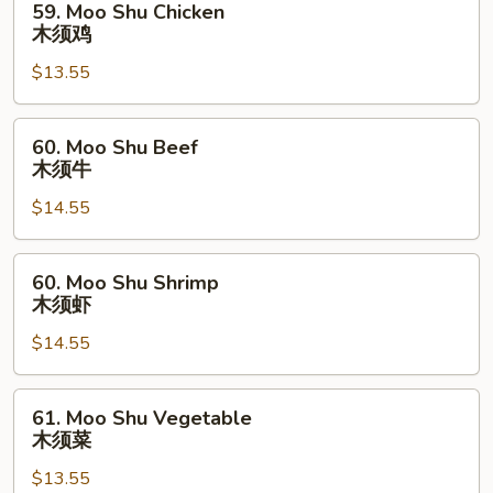
59. Moo Shu Chicken
肉
Moo
木须鸡
Shu
$13.55
Chicken
木
须
60.
60. Moo Shu Beef
鸡
Moo
木须牛
Shu
$14.55
Beef
木
须
60.
60. Moo Shu Shrimp
牛
Moo
木须虾
Shu
$14.55
Shrimp
木
须
61.
61. Moo Shu Vegetable
虾
Moo
木须菜
Shu
$13.55
Vegetable