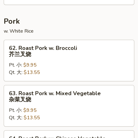
木
须
菜
Pork
w. White Rice
62.
62. Roast Pork w. Broccoli
Roast
芥兰叉烧
Pork
Pt. 小:
$9.95
w.
Qt. 大:
$13.55
Broccoli
芥
兰
63.
63. Roast Pork w. Mixed Vegetable
叉
Roast
杂菜叉烧
烧
Pork
Pt. 小:
$9.95
w.
Qt. 大:
$13.55
Mixed
Vegetable
杂
64.