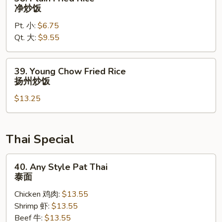
饭
Plain
净炒饭
Fried
Pt. 小:
$6.75
Rice
Qt. 大:
$9.55
净
炒
饭
39.
39. Young Chow Fried Rice
Young
扬州炒饭
Chow
$13.25
Fried
Rice
扬
州
Thai Special
炒
饭
40.
40. Any Style Pat Thai
Any
泰面
Style
Chicken 鸡肉:
$13.55
Pat
Shrimp 虾:
$13.55
Thai
Beef 牛:
$13.55
泰