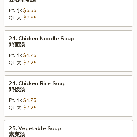
Egg
Pt. 小:
$5.55
Drop
Qt. 大:
$7.55
Soup
云
吞
24.
24. Chicken Noodle Soup
蛋
Chicken
鸡面汤
花
Noodle
汤
Pt. 小:
$4.75
Soup
Qt. 大:
$7.25
鸡
面
汤
24.
24. Chicken Rice Soup
Chicken
鸡饭汤
Rice
Pt. 小:
$4.75
Soup
Qt. 大:
$7.25
鸡
饭
汤
25.
25. Vegetable Soup
Vegetable
素菜汤