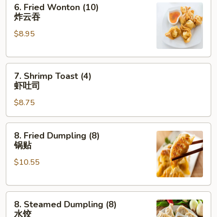
6.
6. Fried Wonton (10)
Fried
炸云吞
Wonton
$8.95
(10)
炸
云
7.
吞
7. Shrimp Toast (4)
Shrimp
虾吐司
Toast
$8.75
(4)
虾
吐
8.
8. Fried Dumpling (8)
司
Fried
锅贴
Dumpling
$10.55
(8)
锅
贴
8.
8. Steamed Dumpling (8)
Steamed
水饺