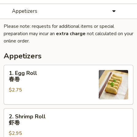
Appetizers
Please note: requests for additional items or special
preparation may incur an
extra charge
not calculated on your
online order.
Appetizers
1.
1. Egg Roll
Egg
春卷
Roll
$2.75
春
卷
2.
2. Shrimp Roll
Shrimp
虾卷
Roll
$2.95
虾