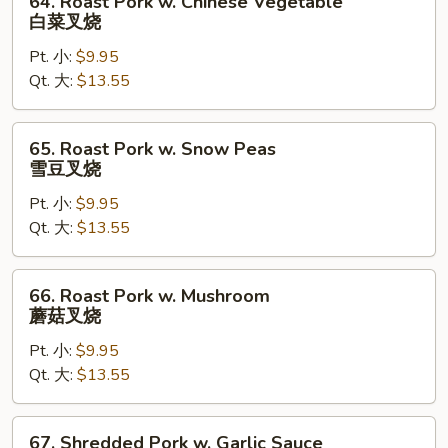
64. Roast Pork w. Chinese Vegetable
菜
Roast
白菜叉烧
叉
Pork
烧
Pt. 小:
$9.95
w.
Qt. 大:
$13.55
Chinese
Vegetable
白
65.
65. Roast Pork w. Snow Peas
菜
Roast
雪豆叉烧
叉
Pork
烧
Pt. 小:
$9.95
w.
Qt. 大:
$13.55
Snow
Peas
雪
66.
66. Roast Pork w. Mushroom
豆
Roast
蘑菇叉烧
叉
Pork
烧
Pt. 小:
$9.95
w.
Qt. 大:
$13.55
Mushroom
蘑
菇
67.
67. Shredded Pork w. Garlic Sauce