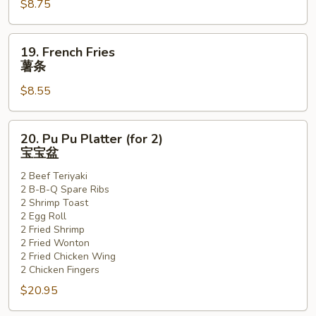
$8.75
(10)
炸
包
19.
19. French Fries
French
薯条
Fries
$8.55
薯
条
20.
20. Pu Pu Platter (for 2)
Pu
宝宝盆
Pu
2 Beef Teriyaki
Platter
2 B-B-Q Spare Ribs
(for
2 Shrimp Toast
2)
2 Egg Roll
宝
2 Fried Shrimp
2 Fried Wonton
宝
2 Fried Chicken Wing
盆
2 Chicken Fingers
$20.95