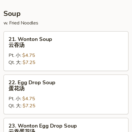
Soup
w. Fried Noodles
21.
21. Wonton Soup
Wonton
云吞汤
Soup
Pt. 小:
$4.75
云
Qt. 大:
$7.25
吞
汤
22.
22. Egg Drop Soup
Egg
蛋花汤
Drop
Pt. 小:
$4.75
Soup
Qt. 大:
$7.25
蛋
花
汤
23.
23. Wonton Egg Drop Soup
Wonton
云吞蛋花汤