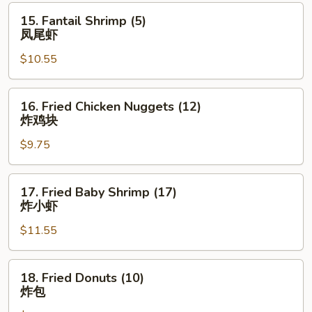
鸡
15.
15. Fantail Shrimp (5)
翅
Fantail
凤尾虾
Shrimp
$10.55
(5)
凤
尾
16.
16. Fried Chicken Nuggets (12)
虾
Fried
炸鸡块
Chicken
$9.75
Nuggets
(12)
炸
17.
17. Fried Baby Shrimp (17)
鸡
Fried
炸小虾
块
Baby
$11.55
Shrimp
(17)
炸
18.
18. Fried Donuts (10)
小
Fried
炸包
虾
Donuts