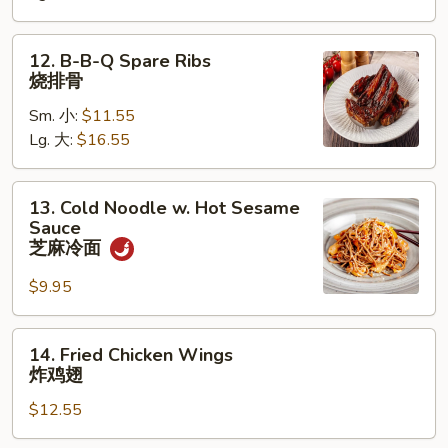
排
12.
12. B-B-Q Spare Ribs
B-
烧排骨
B-
Sm. 小:
$11.55
Q
Lg. 大:
$16.55
Spare
Ribs
烧
13.
13. Cold Noodle w. Hot Sesame
排
Cold
Sauce
骨
Noodle
芝麻冷面
w.
$9.95
Hot
Sesame
Sauce
14.
14. Fried Chicken Wings
芝
Fried
炸鸡翅
麻
Chicken
冷
$12.55
Wings
面
炸