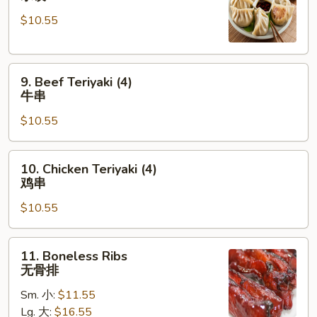
Dumpling
$10.55
(8)
水
饺
9.
9. Beef Teriyaki (4)
Beef
牛串
Teriyaki
$10.55
(4)
牛
串
10.
10. Chicken Teriyaki (4)
Chicken
鸡串
Teriyaki
$10.55
(4)
鸡
串
11.
11. Boneless Ribs
Boneless
无骨排
Ribs
Sm. 小:
$11.55
无
Lg. 大:
$16.55
骨