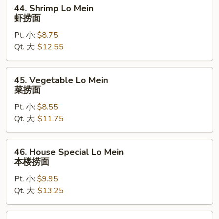
44.
44. Shrimp Lo Mein
面
Shrimp
虾捞面
Lo
Pt. 小:
$8.75
Mein
Qt. 大:
$12.55
虾
捞
面
45.
45. Vegetable Lo Mein
Vegetable
菜捞面
Lo
Pt. 小:
$8.55
Mein
Qt. 大:
$11.75
菜
捞
面
46.
46. House Special Lo Mein
House
本楼捞面
Special
Pt. 小:
$9.95
Lo
Qt. 大:
$13.25
Mein
本
楼
47.