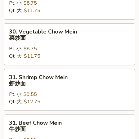
Pt. 小:
$8.75
Chow
Qt. 大:
$11.75
Mein
叉
烧
30.
30. Vegetable Chow Mein
炒
Vegetable
菜炒面
面
Chow
Pt. 小:
$8.75
Mein
Qt. 大:
$11.75
菜
炒
面
31.
31. Shrimp Chow Mein
Shrimp
虾炒面
Chow
Pt. 小:
$9.55
Mein
Qt. 大:
$12.75
虾
炒
面
31.
31. Beef Chow Mein
Beef
牛炒面
Chow